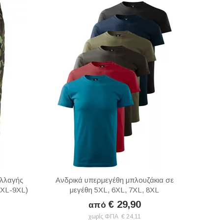
λλαγής
Ανδρικά υπερμεγέθη μπλουζάκια σε
3XL-9XL)
μεγέθη 5XL, 6XL, 7XL, 8XL
€ 29,90
από
χωρίς ΦΠΑ € 24,11