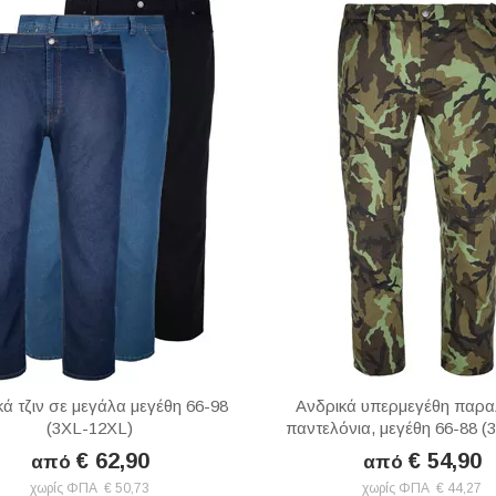
ά τζιν σε μεγάλα μεγέθη 66-98
Ανδρικά υπερμεγέθη παρα
(3XL-12XL)
παντελόνια, μεγέθη 66-88 (
€ 62,90
€ 54,90
από
από
χωρίς ΦΠΑ € 50,73
χωρίς ΦΠΑ € 44,27