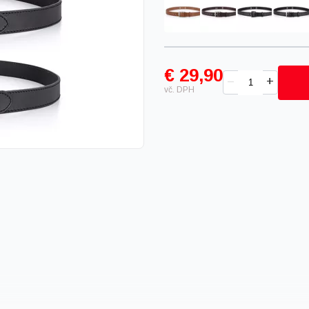
€ 29,90
+
–
vč. DPH