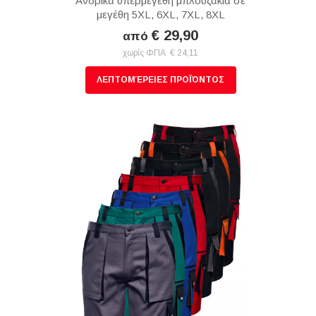
Ανδρικά υπερμεγέθη μπλουζάκια σε
μεγέθη 5XL, 6XL, 7XL, 8XL
€ 29,90
από
χωρίς ΦΠΑ € 24,11
ΛΕΠΤΟΜΈΡΕΙΕΣ ΠΡΟΪΌΝΤΟΣ