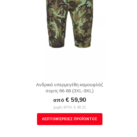
Ανδρικά υπερμεγέθη καμουφλάζ
σορτς 66-88 (3XL-9XL)
€ 59,90
από
χωρίς ΦΠΑ € 48,31
ΛΕΠΤΟΜΈΡΕΙΕΣ ΠΡΟΪΌΝΤΟΣ