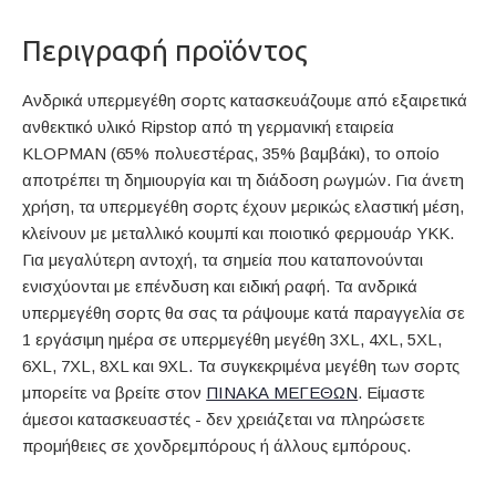
Περιγραφή προϊόντος
Ανδρικά υπερμεγέθη σορτς κατασκευάζουμε από εξαιρετικά
ανθεκτικό υλικό Ripstop από τη γερμανική εταιρεία
KLOPMAN (65% πολυεστέρας, 35% βαμβάκι), το οποίο
αποτρέπει τη δημιουργία και τη διάδοση ρωγμών. Για άνετη
χρήση, τα υπερμεγέθη σορτς έχουν μερικώς ελαστική μέση,
κλείνουν με μεταλλικό κουμπί και ποιοτικό φερμουάρ YKK.
Για μεγαλύτερη αντοχή, τα σημεία που καταπονούνται
ενισχύονται με επένδυση και ειδική ραφή. Τα ανδρικά
υπερμεγέθη σορτς θα σας τα ράψουμε κατά παραγγελία σε
1 εργάσιμη ημέρα σε υπερμεγέθη μεγέθη 3XL, 4XL, 5XL,
6XL, 7XL, 8XL και 9XL. Τα συγκεκριμένα μεγέθη των σορτς
μπορείτε να βρείτε στον
ΠΙΝΑΚΑ ΜΕΓΕΘΩΝ
. Είμαστε
άμεσοι κατασκευαστές - δεν χρειάζεται να πληρώσετε
προμήθειες σε χονδρεμπόρους ή άλλους εμπόρους.