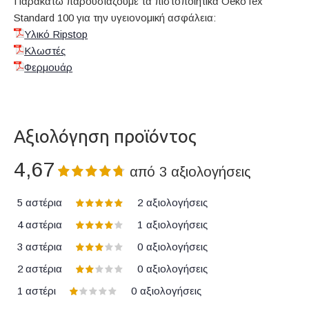
Παρακάτω παρουσιάζουμε τα πιστοποιητικά OekoTex
Standard 100 για την υγειονομική ασφάλεια:
Υλικό Ripstop
Κλωστές
Φερμουάρ
Αξιολόγηση προϊόντος
4,67
από
3
αξιολογήσεις
5 αστέρια
2
αξιολογήσεις
4 αστέρια
1
αξιολογήσεις
3 αστέρια
0
αξιολογήσεις
2 αστέρια
0
αξιολογήσεις
1 αστέρι
0
αξιολογήσεις